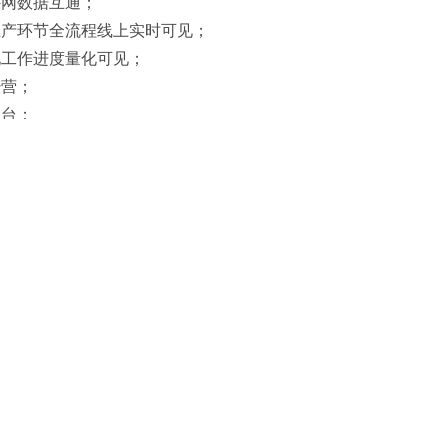
外网数据互通；
生产环节全流程线上实时可见；
现工作进度量化可见；
经营；
中台；
预测、原材料动态库存优化。